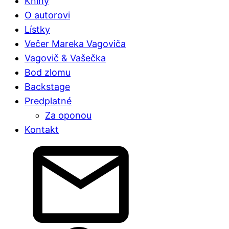
Knihy
O autorovi
Lístky
Večer Mareka Vagoviča
Vagovič & Vašečka
Bod zlomu
Backstage
Predplatné
Za oponou
Kontakt