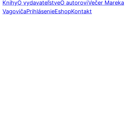
Knihy
O vydavateľstve
O autorovi
Večer Mareka
Vagoviča
Prihlásenie
Eshop
Kontakt