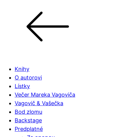
Knihy
O autorovi
Lístky
Večer Mareka Vagoviča
Vagovič & Vašečka
Bod zlomu
Backstage
Predplatné