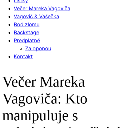
Lístky
Večer Mareka Vagoviča
Vagovič & Vašečka
Bod zlomu
Backstage
Predplatné
Za oponou
Kontakt
Večer Mareka
Vagoviča: Kto
manipuluje s