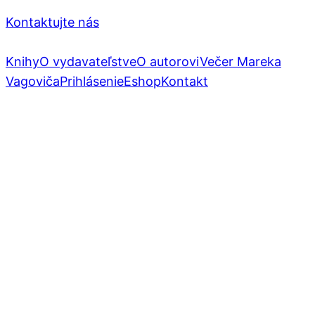
Kontaktujte nás
Knihy
O vydavateľstve
O autorovi
Večer Mareka
Vagoviča
Prihlásenie
Eshop
Kontakt