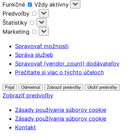
Funkčné
Funkčné
Vždy aktívny
Predvoľby
Predvoľby
Štatistiky
Štatistiky
Marketing
Marketing
Spravovať možnosti
Správa služieb
Spravovať {vendor_count} dodávateľov
Prečítajte si viac o týchto účeloch
Prijať
Odmietnuť
Zobraziť predvoľby
Uložiť predvoľby
Zobraziť predvoľby
Zásady používania súborov cookie
Zásady používania súborov cookie
Kontakt